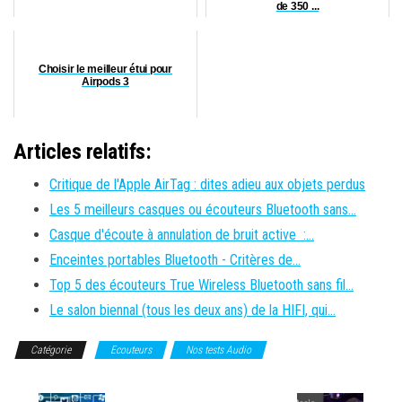
de 350 ...
Choisir le meilleur étui pour
Airpods 3
Articles relatifs:
Critique de l'Apple AirTag : dites adieu aux objets perdus
Les 5 meilleurs casques ou écouteurs Bluetooth sans…
Casque d'écoute à annulation de bruit active :…
Enceintes portables Bluetooth - Critères de…
Top 5 des écouteurs True Wireless Bluetooth sans fil…
Le salon biennal (tous les deux ans) de la HIFI, qui…
Catégorie
Ecouteurs
Nos tests Audio