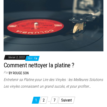
février 3, 2023
Non
Comment nettoyer la platine ?
Par
BY ROUGE SON
Entretenir sa Platine pour Lire des Vinyles : les Meilleures Solutions
Les vinyles connaissent un grand succès, et pour profiter…
Pagination
1
2
…
7
Suivant