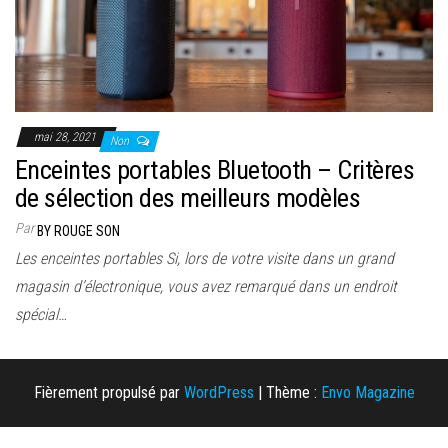
mai 28, 2021
Non
Enceintes portables Bluetooth – Critères
de sélection des meilleurs modèles
Par
BY ROUGE SON
Les enceintes portables Si, lors de votre visite dans un grand
magasin d’électronique, vous avez remarqué dans un endroit
spécial…
Fièrement propulsé par
WordPress
|
Thème :
Envo Magazine