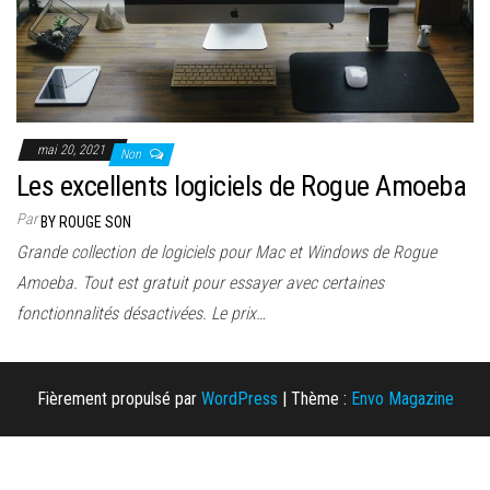
mai 20, 2021
Non
Les excellents logiciels de Rogue Amoeba
Par
BY ROUGE SON
Grande collection de logiciels pour Mac et Windows de Rogue
Amoeba. Tout est gratuit pour essayer avec certaines
fonctionnalités désactivées. Le prix…
Fièrement propulsé par
WordPress
|
Thème :
Envo Magazine