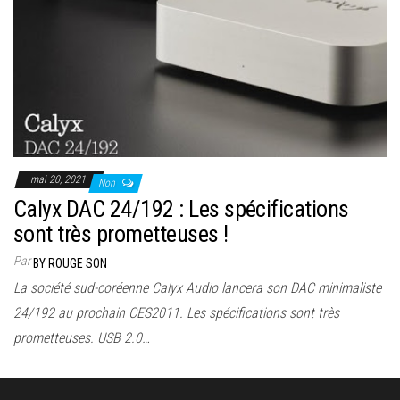
mai 20, 2021
Non
Calyx DAC 24/192 : Les spécifications
sont très prometteuses !
Par
BY ROUGE SON
La société sud-coréenne Calyx Audio lancera son DAC minimaliste
24/192 au prochain CES2011. Les spécifications sont très
prometteuses. USB 2.0…